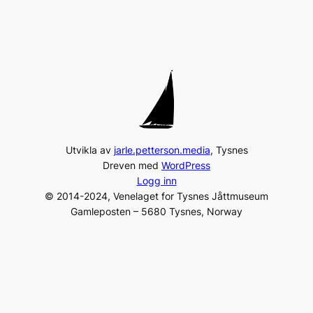
Utvikla av
jarle.petterson.media
, Tysnes
Dreven med
WordPress
Logg inn
© 2014-2024, Venelaget for Tysnes Jåttmuseum
Gamleposten – 5680 Tysnes, Norway
Tel:
+47 975 96 231
post@jaattlaget.com
Org. nr: 994 840 649
Facebook