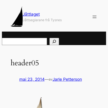
Hopp
til
Jåttlaget
innhold
Jåttseglarane frå Tysnes
Søk
header05
mai 23, 2014
—
Jarle Petterson
av