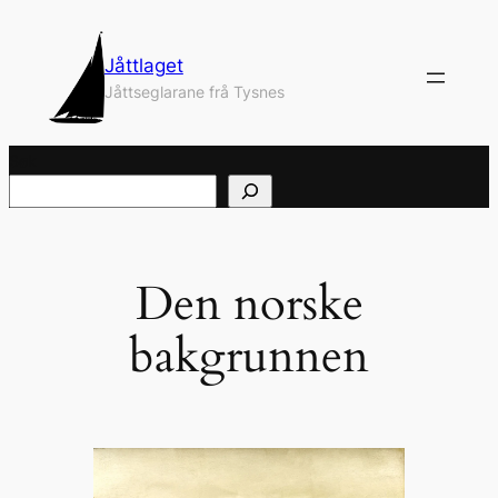
Hopp
til
Jåttlaget
innhold
Jåttseglarane frå Tysnes
Søk
Den norske
bakgrunnen