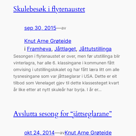
Skulebesøk i flytenaustet
sep 30, 2015
—
av
Knut Arne Grøteide
i
Framheva
, 
Jåttlaget
, 
Jåttutstillinga
Sesongen i flytenaustet er over, men før utstillinga blir
vinterlagra, har alle 6. klassingane i kommunen fått
omvising i utstillingslokalet og har fått læra litt om alle
tysnesingane som var jåttseglarar i USA. Dette er eit
tilbod som Venelaget gjev til dette klassesteget kvart
år like etter at nytt skuleår har byrja. I år er…
Avslutta sesong for “jåttseglarane”
okt 24, 2014
—
Knut Arne Grøteide
av