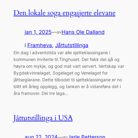
Den lokale soga engasjerte elevane
jan 1, 2025
—
Hans Ole Dalland
av
i
Framheva
, 
Jåttutstillinga
Ein dag i adventstida var alle sjetteklassingane i
kommunen inviterte til Tinghuset. Der fekk dei sjå og
høyra om mykje, og god mat vart servert. Vertskap var
Bygdekvinnelaget, Sogelaget og Venelaget for
jåttseglarane. Dette tilbodet til sjetteklassingane er no
blitt eit årleg opplegg, og tanken er å vidareføra det i
åra framover. Dei tre laga…
Jåttutstillinga i USA
aug 22, 2024
—
Jarle Petterson
av