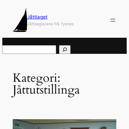
Hopp
til
Jåttlaget
innhold
Jåttseglarane frå Tysnes
Søk
Kategori:
Jåttutstillinga