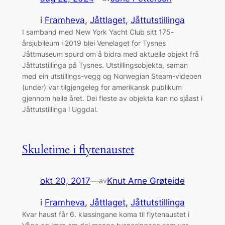
i
Framheva
, 
Jåttlaget
, 
Jåttutstillinga
I samband med New York Yacht Club sitt 175-
årsjubileum i 2019 blei Venelaget for Tysnes
Jåttmuseum spurd om å bidra med aktuelle objekt frå
Jåttutstillinga på Tysnes. Utstillingsobjekta, saman
med ein utstillings-vegg og Norwegian Steam-videoen
(under) var tilgjengeleg for amerikansk publikum
gjennom heile året. Dei fleste av objekta kan no sjåast i
Jåttutstillinga i Uggdal.
Skuletime i flytenaustet
okt 20, 2017
—
Knut Arne Grøteide
av
i
Framheva
, 
Jåttlaget
, 
Jåttutstillinga
Kvar haust får 6. klassingane koma til flytenaustet i