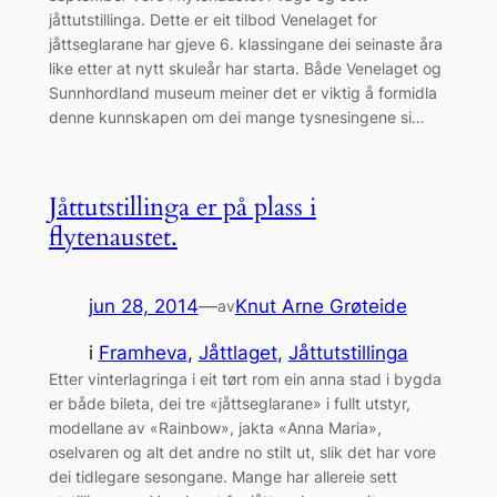
jåttutstillinga. Dette er eit tilbod Venelaget for
jåttseglarane har gjeve 6. klassingane dei seinaste åra
like etter at nytt skuleår har starta. Både Venelaget og
Sunnhordland museum meiner det er viktig å formidla
denne kunnskapen om dei mange tysnesingene si…
Jåttutstillinga er på plass i
flytenaustet.
jun 28, 2014
—
Knut Arne Grøteide
av
i
Framheva
, 
Jåttlaget
, 
Jåttutstillinga
Etter vinterlagringa i eit tørt rom ein anna stad i bygda
er både bileta, dei tre «jåttseglarane» i fullt utstyr,
modellane av «Rainbow», jakta «Anna Maria»,
oselvaren og alt det andre no stilt ut, slik det har vore
dei tidlegare sesongane. Mange har allereie sett