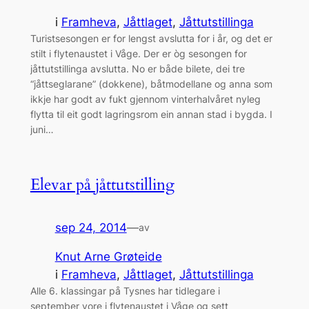
i
Framheva
, 
Jåttlaget
, 
Jåttutstillinga
Turistsesongen er for lengst avslutta for i år, og det er
stilt i flytenaustet i Våge. Der er òg sesongen for
jåttutstillinga avslutta. No er både bilete, dei tre
“jåttseglarane” (dokkene), båtmodellane og anna som
ikkje har godt av fukt gjennom vinterhalvåret nyleg
flytta til eit godt lagringsrom ein annan stad i bygda. I
juni…
Elevar på jåttutstilling
sep 24, 2014
—
av
Knut Arne Grøteide
i
Framheva
, 
Jåttlaget
, 
Jåttutstillinga
Alle 6. klassingar på Tysnes har tidlegare i
september vore i flytenaustet i Våge og sett