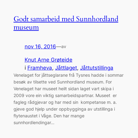
Godt samarbeid med Sunnhordland
museum
nov 16, 2016
—
av
Knut Arne Grøteide
i
Framheva
, 
Jåttlaget
, 
Jåttutstillinga
Venelaget for jåttseglarane frå Tysnes hadde i sommar
besøk av tilsette ved Sunnhordland museum. For
Venelaget har museet heilt sidan laget vart skipa i
2009 vore ein viktig samarbeidspartnar. Museet er
fagleg rådgjevar og har med sin kompetanse m. a.
gjeve god hjelp under oppbygginga av utstillinga i
flytenaustet i Våge. Den har mange
sunnhordlendingar…