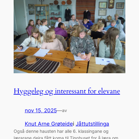
Hyggeleg og interessant for elevane
nov 15, 2025
—
av
Knut Arne Grøteide
i
Jåttutstillinga
Også denne hausten har alle 6. klassingane og
lærarane deira fått koma til Tinghuset for å læra om