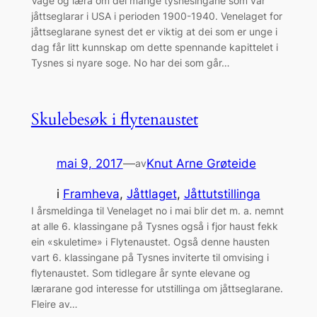
Våge og læra om dei mange tysnesingane som var
jåttseglarar i USA i perioden 1900-1940. Venelaget for
jåttseglarane synest det er viktig at dei som er unge i
dag får litt kunnskap om dette spennande kapittelet i
Tysnes si nyare soge. No har dei som går…
Skulebesøk i flytenaustet
mai 9, 2017
—
Knut Arne Grøteide
av
i
Framheva
, 
Jåttlaget
, 
Jåttutstillinga
I årsmeldinga til Venelaget no i mai blir det m. a. nemnt
at alle 6. klassingane på Tysnes også i fjor haust fekk
ein «skuletime» i Flytenaustet. Også denne hausten
vart 6. klassingane på Tysnes inviterte til omvising i
flytenaustet. Som tidlegare år synte elevane og
lærarane god interesse for utstillinga om jåttseglarane.
Fleire av…