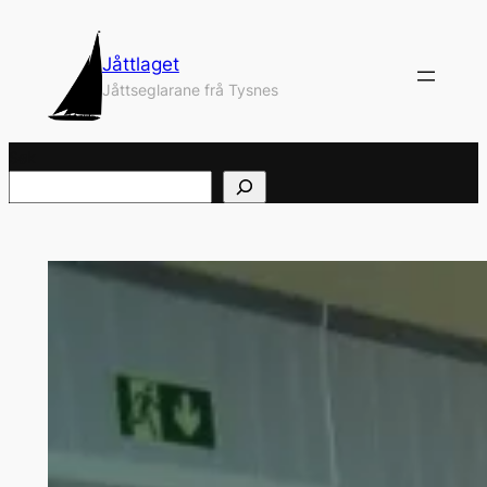
Hopp
til
Jåttlaget
innhold
Jåttseglarane frå Tysnes
Søk