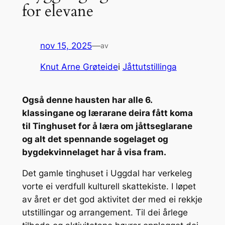
for elevane
nov 15, 2025
—
av
Knut Arne Grøteide
i
Jåttutstillinga
Også denne hausten har alle 6.
klassingane og lærarane deira fått koma
til Tinghuset for å læra om jåttseglarane
og alt det spennande sogelaget og
bygdekvinnelaget har å visa fram.
Det gamle tinghuset i Uggdal har verkeleg
vorte ei verdfull kulturell skattekiste. I løpet
av året er det god aktivitet der med ei rekkje
utstillingar og arrangement. Til dei årlege