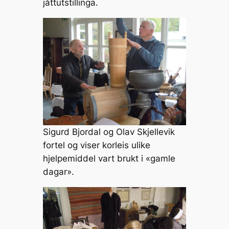
jåttutstillinga.
Sigurd Bjordal og Olav Skjellevik
fortel og viser korleis ulike
hjelpemiddel vart brukt i «gamle
dagar».