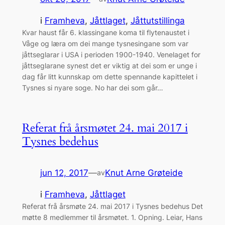
i
Framheva
, 
Jåttlaget
, 
Jåttutstillinga
Kvar haust får 6. klassingane koma til flytenaustet i
Våge og læra om dei mange tysnesingane som var
jåttseglarar i USA i perioden 1900-1940. Venelaget for
jåttseglarane synest det er viktig at dei som er unge i
dag får litt kunnskap om dette spennande kapittelet i
Tysnes si nyare soge. No har dei som går…
Referat frå årsmøtet 24. mai 2017 i
Tysnes bedehus
jun 12, 2017
—
Knut Arne Grøteide
av
i
Framheva
, 
Jåttlaget
Referat frå årsmøte 24. mai 2017 i Tysnes bedehus Det
møtte 8 medlemmer til årsmøtet. 1. Opning. Leiar, Hans