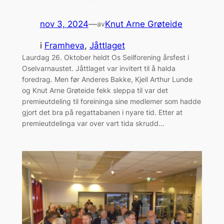
nov 3, 2024
—
Knut Arne Grøteide
av
i
Framheva
, 
Jåttlaget
Laurdag 26. Oktober heldt Os Seilforening årsfest i
Oselvarnaustet. Jåttlaget var invitert til å halda
foredrag. Men før Anderes Bakke, Kjell Arthur Lunde
og Knut Arne Grøteide fekk sleppa til var det
premieutdeling til foreininga sine medlemer som hadde
gjort det bra på regattabanen i nyare tid. Etter at
premieutdelinga var over vart tida skrudd…