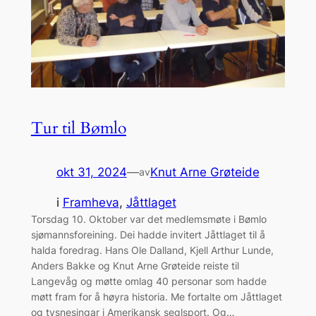
Tur til Bømlo
okt 31, 2024
—
Knut Arne Grøteide
av
i
Framheva
, 
Jåttlaget
Torsdag 10. Oktober var det medlemsmøte i Bømlo
sjømannsforeining. Dei hadde invitert Jåttlaget til å
halda foredrag. Hans Ole Dalland, Kjell Arthur Lunde,
Anders Bakke og Knut Arne Grøteide reiste til
Langevåg og møtte omlag 40 personar som hadde
møtt fram for å høyra historia. Me fortalte om Jåttlaget
og tysnesingar i Amerikansk seglsport. Og…