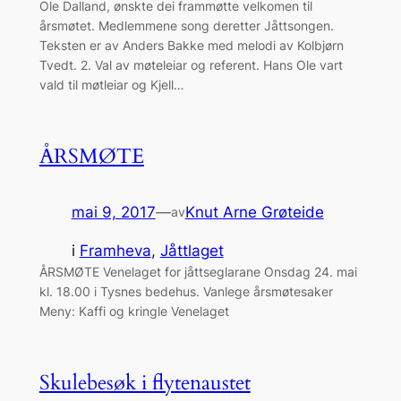
Ole Dalland, ønskte dei frammøtte velkomen til
årsmøtet. Medlemmene song deretter Jåttsongen.
Teksten er av Anders Bakke med melodi av Kolbjørn
Tvedt. 2. Val av møteleiar og referent. Hans Ole vart
vald til møtleiar og Kjell…
ÅRSMØTE
mai 9, 2017
—
Knut Arne Grøteide
av
i
Framheva
, 
Jåttlaget
ÅRSMØTE Venelaget for jåttseglarane Onsdag 24. mai
kl. 18.00 i Tysnes bedehus. Vanlege årsmøtesaker
Meny: Kaffi og kringle Venelaget
Skulebesøk i flytenaustet