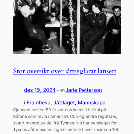
Stor oversikt over jåttseglarar lansert
des 19, 2024
—
Jarle Petterson
av
i
Framheva
, 
Jåttlaget
, 
Mannskapa
Gjennom nesten 50 år var nordmenn i fleirtal på
båtane som tevla i America’s Cup og andre regattaer,
svært mange av dei frå Tysnes. No har Venelaget for
Tysnes Jåttmuseum laga ei oversikt over meir enn 100