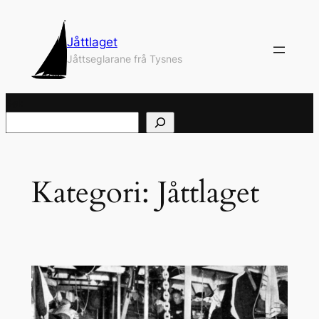
Hopp
til
Jåttlaget
innhold
Jåttseglarane frå Tysnes
Søk
Kategori:
Jåttlaget