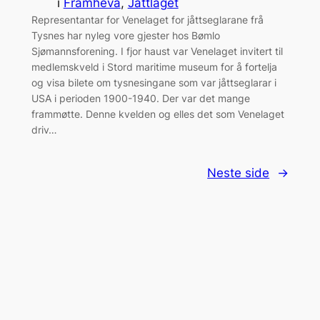
i
Framheva
, 
Jåttlaget
Representantar for Venelaget for jåttseglarane frå
Tysnes har nyleg vore gjester hos Bømlo
Sjømannsforening. I fjor haust var Venelaget invitert til
medlemskveld i Stord maritime museum for å fortelja
og visa bilete om tysnesingane som var jåttseglarar i
USA i perioden 1900-1940. Der var det mange
frammøtte. Denne kvelden og elles det som Venelaget
driv…
Neste side
→