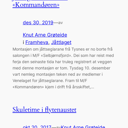
«Kommandøren»
des 30, 2019
—
av
Knut Arne Grøteide
i
Framheva
, 
Jåttlaget
Montasjen om jåttseglarane frå Tysnes er no borte frå
salongen i M/F «Selbjørnsfjord». Dei som har reist med
ferja den seinaste tida har truleg registrert at veggen
med denne montasjen er tom. Tysdag 10. desember
vart nemleg montasjen teken ned av medlemer i
Venelaget for jåttseglarane. Fram til M/F
«Kommandøren» kjem i drift frå årsskiftet,…
Skuletime i flytenaustet
okt 20, 2017
—
Knut Arne Grøteide
av