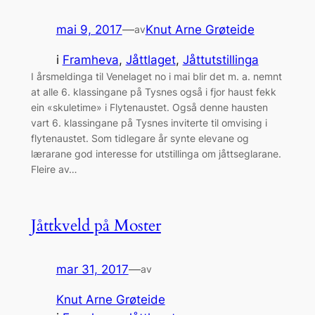
mai 9, 2017
—
Knut Arne Grøteide
av
i
Framheva
, 
Jåttlaget
, 
Jåttutstillinga
I årsmeldinga til Venelaget no i mai blir det m. a. nemnt
at alle 6. klassingane på Tysnes også i fjor haust fekk
ein «skuletime» i Flytenaustet. Også denne hausten
vart 6. klassingane på Tysnes inviterte til omvising i
flytenaustet. Som tidlegare år synte elevane og
lærarane god interesse for utstillinga om jåttseglarane.
Fleire av…
Jåttkveld på Moster
mar 31, 2017
—
av
Knut Arne Grøteide