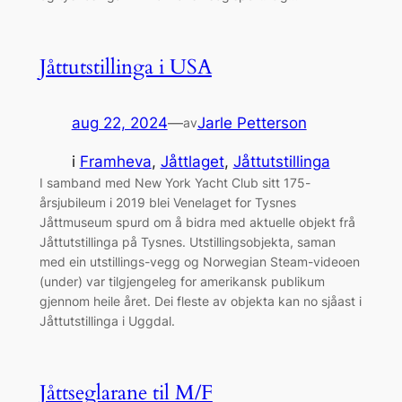
Jåttutstillinga i USA
aug 22, 2024
—
Jarle Petterson
av
i
Framheva
, 
Jåttlaget
, 
Jåttutstillinga
I samband med New York Yacht Club sitt 175-
årsjubileum i 2019 blei Venelaget for Tysnes
Jåttmuseum spurd om å bidra med aktuelle objekt frå
Jåttutstillinga på Tysnes. Utstillingsobjekta, saman
med ein utstillings-vegg og Norwegian Steam-videoen
(under) var tilgjengeleg for amerikansk publikum
gjennom heile året. Dei fleste av objekta kan no sjåast i
Jåttutstillinga i Uggdal.
Jåttseglarane til M/F