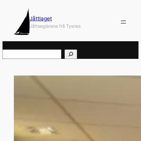
Hopp
til
Jåttlaget
innhold
Jåttseglarane frå Tysnes
Søk