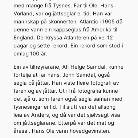
med mange frå Tysnes. Far til Ole, Hans
Vorland, var og jåttseglar ei tid. Han var
mannskap på skonnerten Atlantic i 1905 då
denne vann ein kappseglas frå Amerika til
England. Dei kryssa Atlanteren på vel 12
dagar og sette rekord. Ein rekord som stod i
omlag 100 år.
Ein av tilhøyrarane, Alf Helge Samdal, kunne
fortelja at far hans, John Samdal, også
segla på jåttar. Han viste fleire fotografi av
faren og av jåttar. Ut i frå fotografia kunne
det sjå ut som faren også segla saman med
tysnesingar ei tid. Til slutt var det allsong
leia av Anders, og då var det sjølvsagt visa
om jåttseglarane. Etterpå var det mat og
åresal. Hans Ole vann hovedgevinsten.