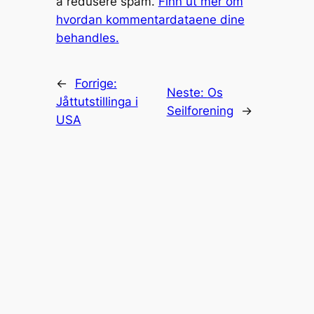
å redusere spam.
Finn ut mer om
hvordan kommentardataene dine
behandles.
←
Forrige:
Neste:
Os
Jåttutstillinga i
Seilforening
→
USA