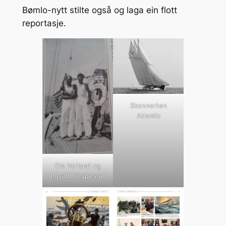
Bømlo-nytt stilte også og laga ein flott
reportasje.
Skonnerten
Atlantic
Ole Vorland og
Ingvald Vespestad