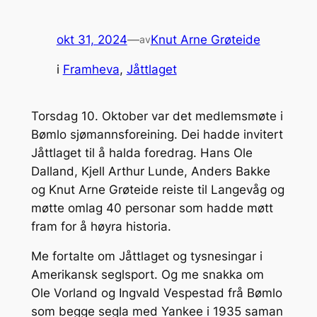
okt 31, 2024
—
Knut Arne Grøteide
av
i
Framheva
, 
Jåttlaget
Torsdag 10. Oktober var det medlemsmøte i
Bømlo sjømannsforeining. Dei hadde invitert
Jåttlaget til å halda foredrag. Hans Ole
Dalland, Kjell Arthur Lunde, Anders Bakke
og Knut Arne Grøteide reiste til Langevåg og
møtte omlag 40 personar som hadde møtt
fram for å høyra historia.
Me fortalte om Jåttlaget og tysnesingar i
Amerikansk seglsport. Og me snakka om
Ole Vorland og Ingvald Vespestad frå Bømlo
som begge segla med Yankee i 1935 saman