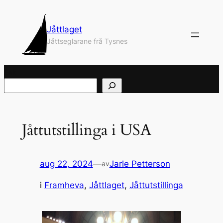
Hopp
til
Jåttlaget
innhold
Jåttseglarane frå Tysnes
Søk
Jåttutstillinga i USA
aug 22, 2024
—
Jarle Petterson
av
i
Framheva
, 
Jåttlaget
, 
Jåttutstillinga