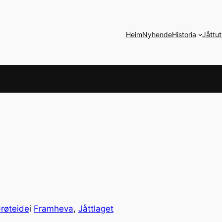
Heim
Nyhende
Historia
Jåttut
røteide
i
Framheva
, 
Jåttlaget