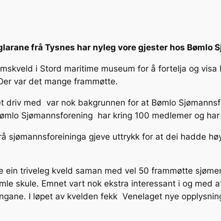
eglarane frå Tysnes har nyleg vore gjester hos Bømlo
dlemskveld i Stord maritime museum for å fortelja og vis
 Der var det mange frammøtte.
t driv med var nok bakgrunnen for at Bømlo Sjømannsfo
Bømlo Sjømannsforening har kring 100 medlemer og har
rå sjømannsforeininga gjeve uttrykk for at dei hadde høy
e ein triveleg kveld saman med vel 50 frammøtte sjømen
amle skule. Emnet vart nok ekstra interessant i og med at
gane. I løpet av kvelden fekk Venelaget nye opplysning