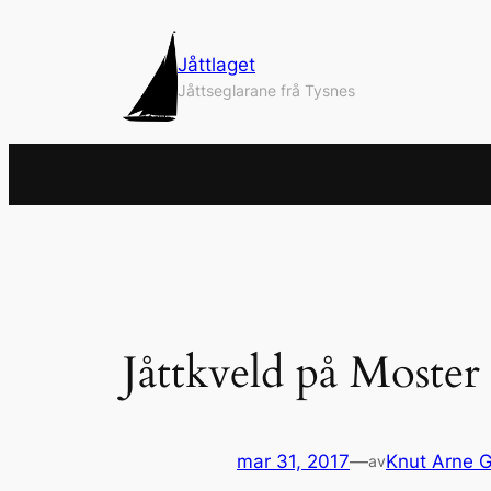
Hopp
til
Jåttlaget
innhold
Jåttseglarane frå Tysnes
Jåttkveld på Moster
mar 31, 2017
—
Knut Arne G
av