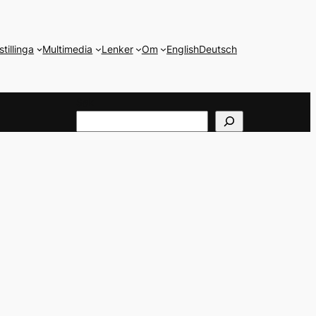
stillinga
Multimedia
Lenker
Om
English
Deutsch
Søk