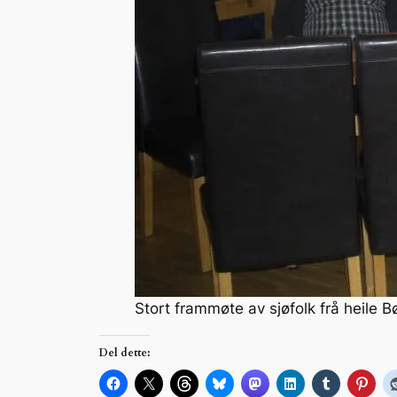
Stort frammøte av sjøfolk frå heile
Del dette: