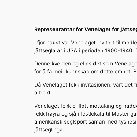
Representantar for Venelaget for jåtts
I fjor haust var Venelaget invitert til me
jåttseglarar i USA i perioden 1900-1940.
Denne kvelden og elles det som Venelage
for å få meir kunnskap om dette emnet. 
Då Venelaget fekk invitasjonen, vart det f
arbeid.
Venelaget fekk ei flott mottaking og hadd
fekk høyra og sjå i festlokala til Moster g
amerikansk seglsport saman med tysnesin
jåttseglinga.