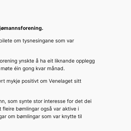
 Sjømannsforening.
a bilete om tysnesingane som var
rening ynskte å ha eit liknande opplegg
 møte éin gong kvar månad.
rt mykje positivt om Venelaget sitt
n, som synte stor interesse for det dei
 fleire bømlingar også var aktive i
ar om bømlingar som var knytte til