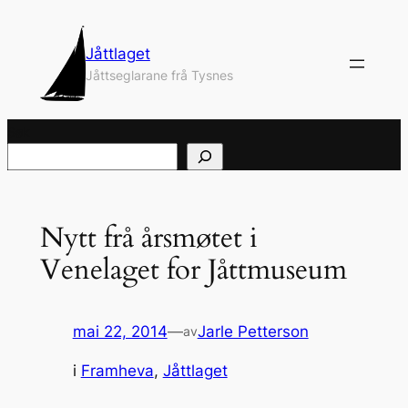
Hopp
til
Jåttlaget
innhold
Jåttseglarane frå Tysnes
Søk
Nytt frå årsmøtet i
Venelaget for Jåttmuseum
mai 22, 2014
—
Jarle Petterson
av
i
Framheva
, 
Jåttlaget