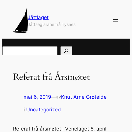
Hopp
til
Jåttlaget
innhold
Jåttseglarane frå Tysnes
Søk
Referat frå Årsmøtet
mai 6, 2019
—
Knut Arne Grøteide
av
i
Uncategorized
Referat frå årsmøtet i Venelaget 6. april