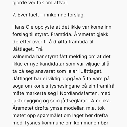
gjorde vedtak om attval.
7. Eventuelt – innkomne forslag.
Hans Ole opplyste at det ikkje var kome inn
forslag til styret. Framtida. Årsmøtet gjekk
deretter over til å drøfta framtida til
Jåttlaget. Frå
valnemda har styret fått melding om at det
ikkje er nye kandidatar som var viljuge til å
ta på seg ansvaret som leiar i Jåttlaget.
Jåttlaget har ei viktig oppgåva å ta vare på
soga om korleis tysnesingane på ein framifrå
måte markerte seg i Nordlandsfarten, med
jaktebygging og som jåttseglarar i Amerika.
Årsmøtet drøfta ymse modellar, m.a. tok
møtet opp spørsmålet om laget bør drøfta
med Tysnes kommune om kommunen bør