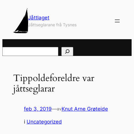
Hopp
til
Jåttlaget
innhold
Jåttseglarane frå Tysnes
Søk
Tippoldeforeldre var
jåttseglarar
feb 3, 2019
—
Knut Arne Grøteide
av
i
Uncategorized