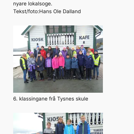
nyare lokalsoge.
Tekst/foto:Hans Ole Dalland
6. klassingane frå Tysnes skule