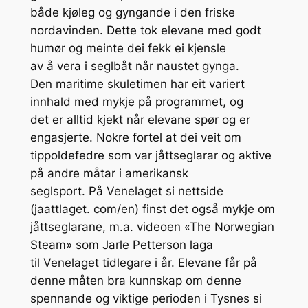
både kjøleg og gyngande i den friske
nordavinden. Dette tok elevane med godt
humør og meinte dei fekk ei kjensle
av å vera i seglbåt når naustet gynga.
Den maritime skuletimen har eit variert
innhald med mykje på programmet, og
det er alltid kjekt når elevane spør og er
engasjerte. Nokre fortel at dei veit om
tippoldefedre som var jåttseglarar og aktive
på andre måtar i amerikansk
seglsport. På Venelaget si nettside
(jaattlaget. com/en) finst det også mykje om
jåttseglarane, m.a. videoen «The Norwegian
Steam» som Jarle Petterson laga
til Venelaget tidlegare i år. Elevane får på
denne måten bra kunnskap om denne
spennande og viktige perioden i Tysnes si