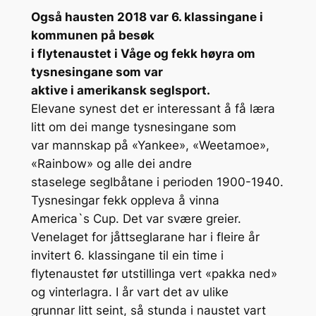
Også hausten 2018 var 6. klassingane i
kommunen på besøk
i flytenaustet i Våge og fekk høyra om
tysnesingane som var
aktive i amerikansk seglsport.
Elevane synest det er interessant å få læra
litt om dei mange tysnesingane som
var mannskap på «Yankee», «Weetamoe»,
«Rainbow» og alle dei andre
staselege seglbåtane i perioden 1900-1940.
Tysnesingar fekk oppleva å vinna
America`s Cup. Det var svære greier.
Venelaget for jåttseglarane har i fleire år
invitert 6. klassingane til ein time i
flytenaustet før utstillinga vert «pakka ned»
og vinterlagra. I år vart det av ulike
grunnar litt seint, så stunda i naustet vart