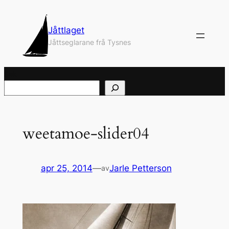
Hopp
til
Jåttlaget
innhold
Jåttseglarane frå Tysnes
Søk
weetamoe-slider04
apr 25, 2014
—
Jarle Petterson
av