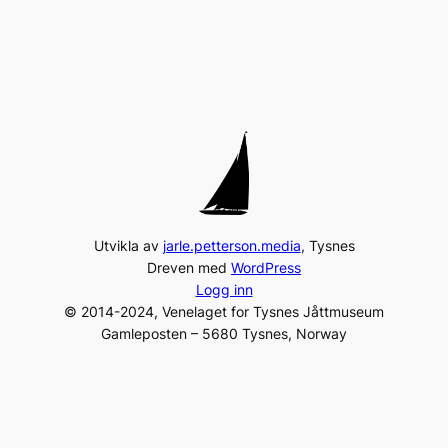
Utvikla av
jarle.petterson.media
, Tysnes
Dreven med
WordPress
Logg inn
© 2014-2024, Venelaget for Tysnes Jåttmuseum
Gamleposten – 5680 Tysnes, Norway
Tel:
+47 975 96 231
post@jaattlaget.com
Org. nr: 994 840 649
Facebook