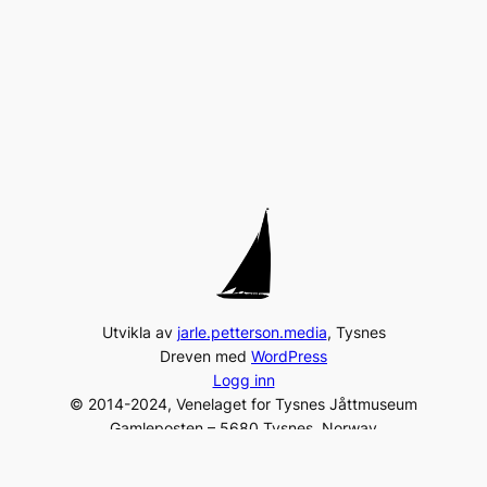
Utvikla av
jarle.petterson.media
, Tysnes
Dreven med
WordPress
Logg inn
© 2014-2024, Venelaget for Tysnes Jåttmuseum
Gamleposten – 5680 Tysnes, Norway
Tel:
+47 975 96 231
post@jaattlaget.com
Org. nr: 994 840 649