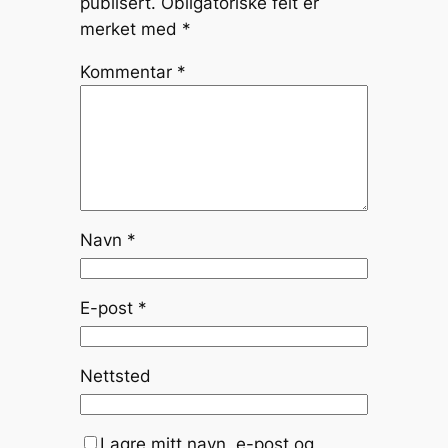
publisert.
Obligatoriske felt er
merket med
*
Kommentar
*
Navn
*
E-post
*
Nettsted
Lagre mitt navn, e-post og