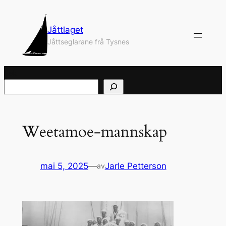
Hopp
til
Jåttlaget
innhold
Jåttseglarane frå Tysnes
Søk
Weetamoe-mannskap
mai 5, 2025
—
Jarle Petterson
av