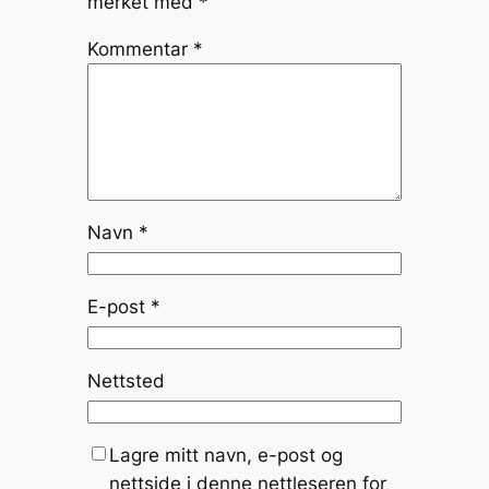
merket med
*
Kommentar
*
Navn
*
E-post
*
Nettsted
Lagre mitt navn, e-post og
nettside i denne nettleseren for