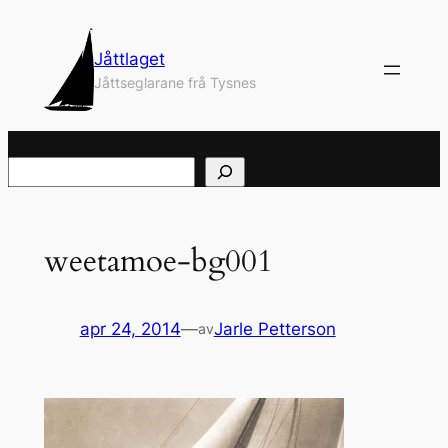
Hopp
til
Jåttlaget
innhold
Jåttseglarane frå Tysnes
Søk
weetamoe-bg001
apr 24, 2014
—
Jarle Petterson
av