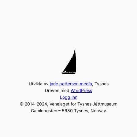
Utvikla av
jarle.petterson.media
, Tysnes
Dreven med
WordPress
Logg inn
© 2014-2024, Venelaget for Tysnes Jåttmuseum
Gamleposten – 5680 Tysnes, Norway
Tel:
+47 975 96 231
post@jaattlaget.com
Org. nr: 994 840 649