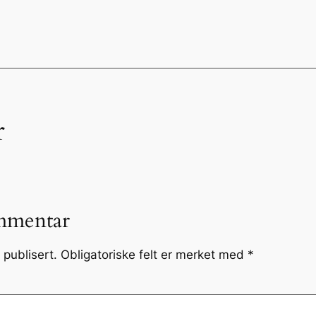
r
mmentar
 publisert.
Obligatoriske felt er merket med
*