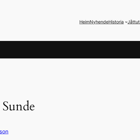
Heim
Nyhende
Historia
Jåttut
 Sunde
rson