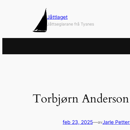
Hopp
til
Jåttlaget
innhold
Jåttseglarane frå Tysnes
Torbjørn Anderson
feb 23, 2025
—
Jarle Pette
av