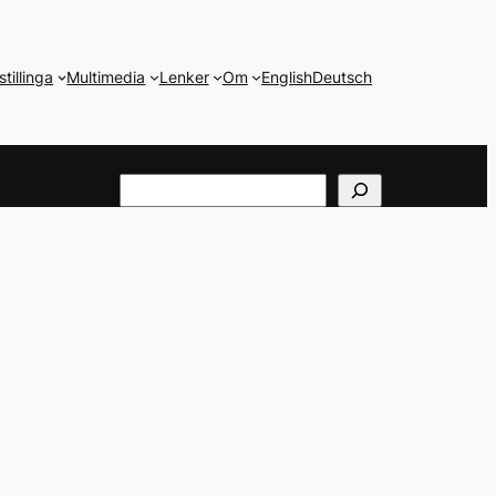
stillinga
Multimedia
Lenker
Om
English
Deutsch
Søk