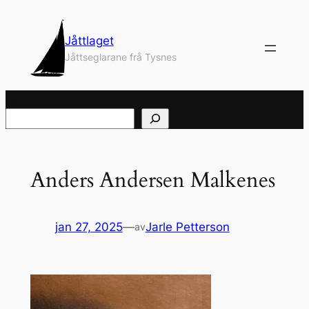
Hopp
til
Jåttlaget
innhold
Jåttseglarane frå Tysnes
Søk
Anders Andersen Malkenes
jan 27, 2025
—
Jarle Petterson
av