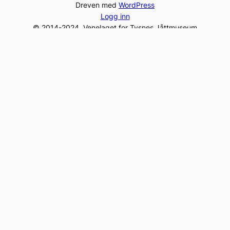
Dreven med
WordPress
Logg inn
© 2014-2024, Venelaget for Tysnes Jåttmuseum
Gamleposten – 5680 Tysnes, Norway
Tel:
+47 975 96 231
post@jaattlaget.com
Org. nr: 994 840 649
Facebook