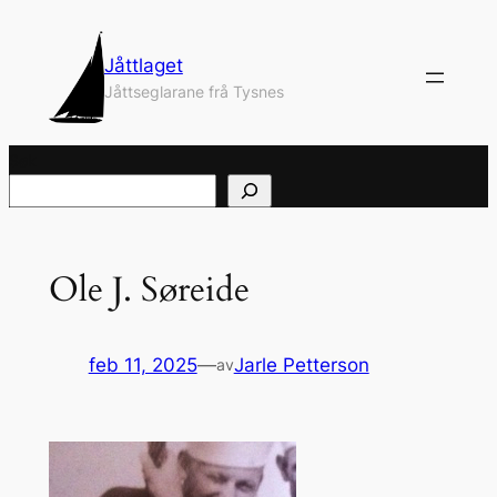
Hopp
til
Jåttlaget
innhold
Jåttseglarane frå Tysnes
Søk
Ole J. Søreide
feb 11, 2025
—
Jarle Petterson
av