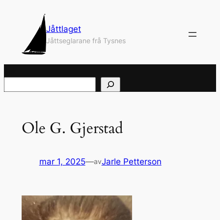
Hopp
til
Jåttlaget
innhold
Jåttseglarane frå Tysnes
Søk
Ole G. Gjerstad
mar 1, 2025
—
Jarle Petterson
av