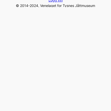
Logg inn
© 2014-2024, Venelaget for Tysnes Jåttmuseum
Gamleposten – 5680 Tysnes, Norway
Tel:
+47 975 96 231
post@jaattlaget.com
Org. nr: 994 840 649
Facebook