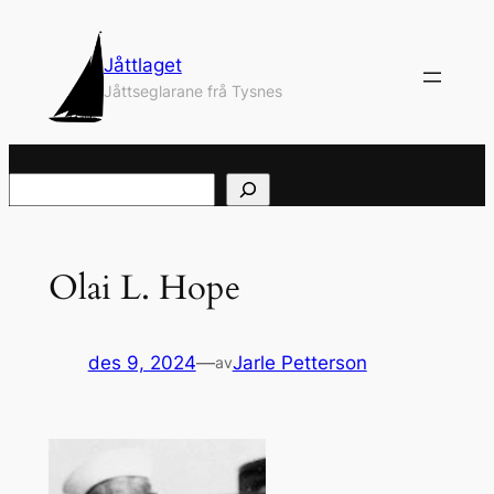
Hopp
til
Jåttlaget
innhold
Jåttseglarane frå Tysnes
Søk
Olai L. Hope
des 9, 2024
—
Jarle Petterson
av