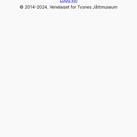
Logg inn
© 2014-2024, Venelaget for Tysnes Jåttmuseum
Gamleposten – 5680 Tysnes, Norway
Tel:
+47 975 96 231
post@jaattlaget.com
Org. nr: 994 840 649
Facebook