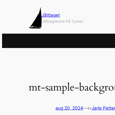
Hopp
til
Jåttlaget
innhold
Jåttseglarane frå Tysnes
mt-sample-backgr
aug 20, 2024
—
Jarle Pette
av