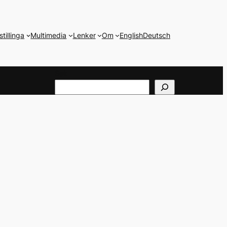
stillinga
Multimedia
Lenker
Om
English
Deutsch
Søk