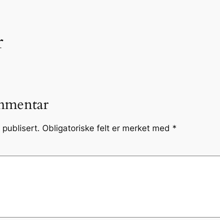
r
mmentar
 publisert.
Obligatoriske felt er merket med
*