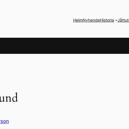
Heim
Nyhende
Historia
Jåttut
ound
rson