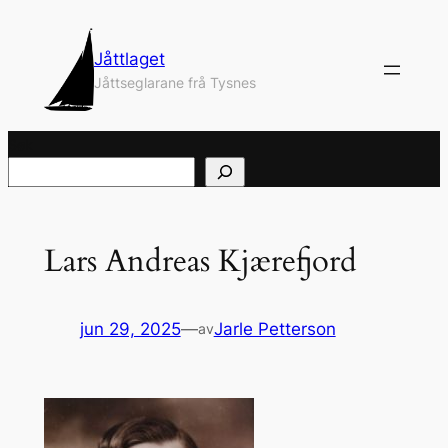
Hopp
til
Jåttlaget
innhold
Jåttseglarane frå Tysnes
Søk
Lars Andreas Kjærefjord
jun 29, 2025
—
Jarle Petterson
av