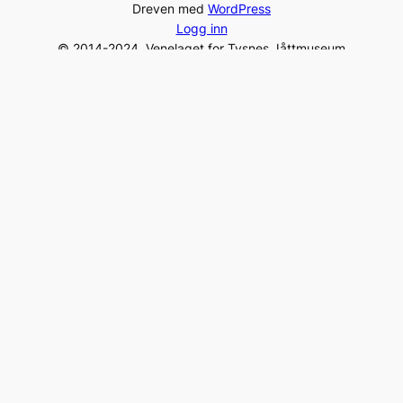
Dreven med
WordPress
Logg inn
© 2014-2024, Venelaget for Tysnes Jåttmuseum
Gamleposten – 5680 Tysnes, Norway
Tel:
+47 975 96 231
post@jaattlaget.com
Org. nr: 994 840 649
Facebook