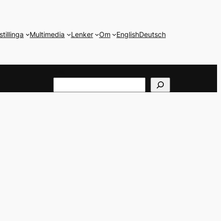
stillinga
Multimedia
Lenker
Om
English
Deutsch
Søk