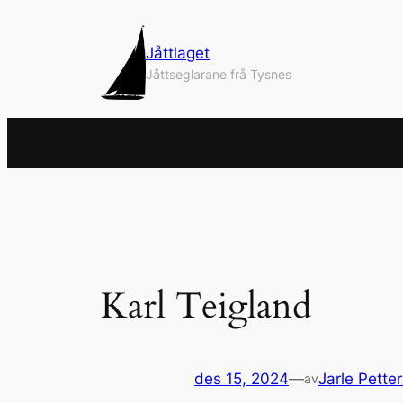
Hopp
til
Jåttlaget
innhold
Jåttseglarane frå Tysnes
Karl Teigland
des 15, 2024
—
Jarle Pette
av