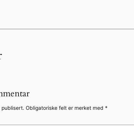
r
mmentar
 publisert.
Obligatoriske felt er merket med
*