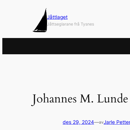
Hopp
til
Jåttlaget
innhold
Jåttseglarane frå Tysnes
Johannes M. Lunde
des 29, 2024
—
Jarle Pette
av