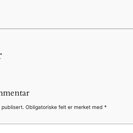
r
mmentar
 publisert.
Obligatoriske felt er merket med
*