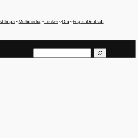
stillinga
Multimedia
Lenker
Om
English
Deutsch
Søk