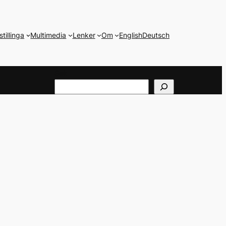
stillinga
Multimedia
Lenker
Om
English
Deutsch
Søk