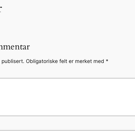
r
mmentar
 publisert.
Obligatoriske felt er merket med
*