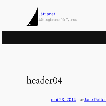
Hopp
til
Jåttlaget
innhold
Jåttseglarane frå Tysnes
header04
mai 23, 2014
—
Jarle Pette
av