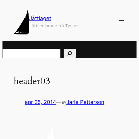
Hopp
til
Jåttlaget
innhold
Jåttseglarane frå Tysnes
Søk
header03
apr 25, 2014
—
Jarle Petterson
av