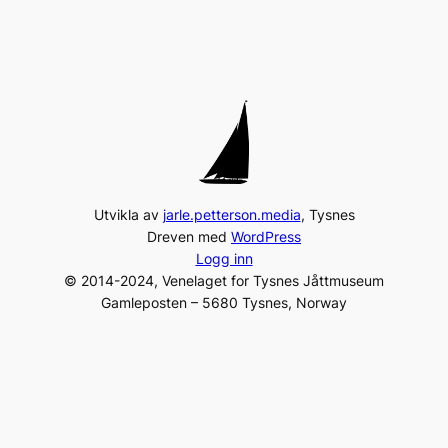
Utvikla av
jarle.petterson.media
, Tysnes
Dreven med
WordPress
Logg inn
© 2014-2024, Venelaget for Tysnes Jåttmuseum
Gamleposten – 5680 Tysnes, Norway
Tel:
+47 975 96 231
post@jaattlaget.com
Org. nr: 994 840 649
Facebook