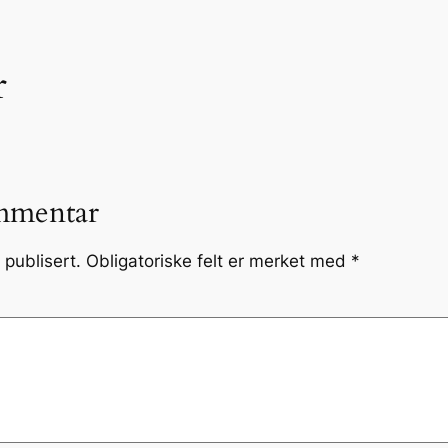
r
mmentar
 publisert.
Obligatoriske felt er merket med
*