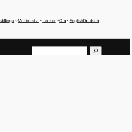
stillinga
Multimedia
Lenker
Om
English
Deutsch
Søk