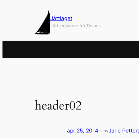
Hopp
til
Jåttlaget
innhold
Jåttseglarane frå Tysnes
header02
apr 25, 2014
—
Jarle Petter
av