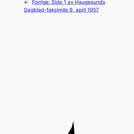
←
Forrige:
Side 1 av Haugesunds
Dagblad-faksimile 9. april 1957