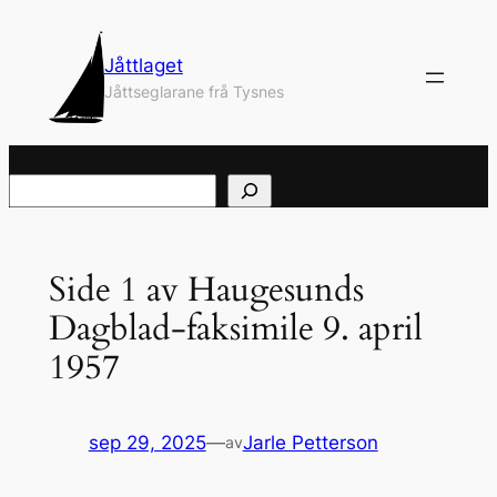
Hopp
til
Jåttlaget
innhold
Jåttseglarane frå Tysnes
Søk
Side 1 av Haugesunds
Dagblad-faksimile 9. april
1957
sep 29, 2025
—
Jarle Petterson
av