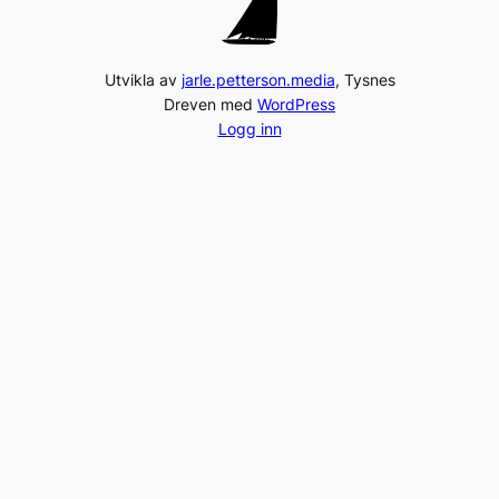
Utvikla av
jarle.petterson.media
, Tysnes
Dreven med
WordPress
Logg inn
© 2014-2024, Venelaget for Tysnes Jåttmuseum
Gamleposten – 5680 Tysnes, Norway
Tel:
+47 975 96 231
post@jaattlaget.com
Org. nr: 994 840 649
Facebook