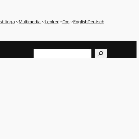
stillinga
Multimedia
Lenker
Om
English
Deutsch
Søk