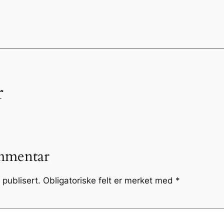
r
mmentar
 publisert.
Obligatoriske felt er merket med
*