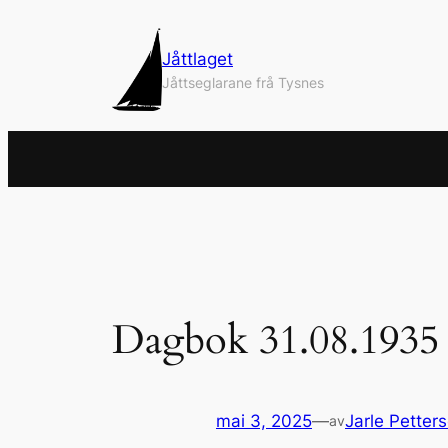
Hopp
til
Jåttlaget
innhold
Jåttseglarane frå Tysnes
Dagbok 31.08.1935
mai 3, 2025
—
Jarle Petter
av