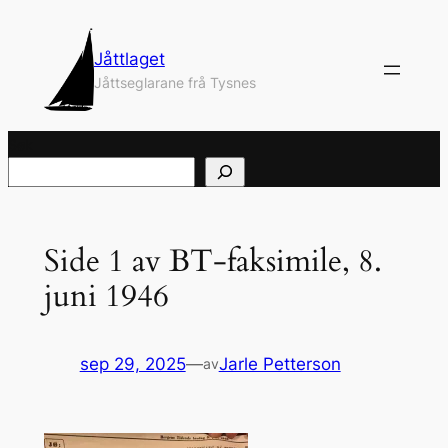
Hopp
til
Jåttlaget
innhold
Jåttseglarane frå Tysnes
Søk
Side 1 av BT-faksimile, 8.
juni 1946
sep 29, 2025
—
Jarle Petterson
av