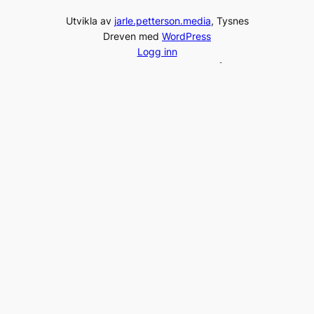
Utvikla av
jarle.petterson.media
, Tysnes
Dreven med
WordPress
Logg inn
© 2014-2024, Venelaget for Tysnes Jåttmuseum
Gamleposten – 5680 Tysnes, Norway
Tel:
+47 975 96 231
post@jaattlaget.com
Org. nr: 994 840 649
Facebook