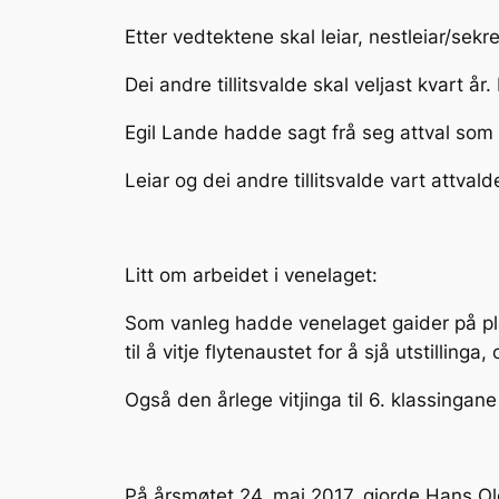
Etter vedtektene skal leiar, nestleiar/sekre
Dei andre tillitsvalde skal veljast kvart år
Egil Lande hadde sagt frå seg attval som
Leiar og dei andre tillitsvalde vart attvald
Litt om arbeidet i venelaget:
Som vanleg hadde venelaget gaider på pl
til å vitje flytenaustet for å sjå utstillinga
Også den årlege vitjinga til 6. klassingane
På årsmøtet 24. mai 2017, gjorde Hans Ol