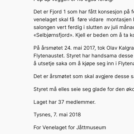
Det er Fjord 1 som har fått konsesjon på 
venelaget skal få føre vidare montasjen l
salongen vert ferdig i slutten av juli må
«Selbjørnsfjord». Kjell er beden om å ta 
På årsmøtet 24. mai 2017, tok Olav Kalgraf
Flytenaustet. Styret har handsama desse to
å utsetje saka om å kjøpe seg inn i Flytena
Det er årsmøtet som skal avgjere desse 
Styret må elles seie seg glade for den øk
Laget har 37 medlemmer.
Tysnes, 7. mai 2018
For Venelaget for Jåttmuseum