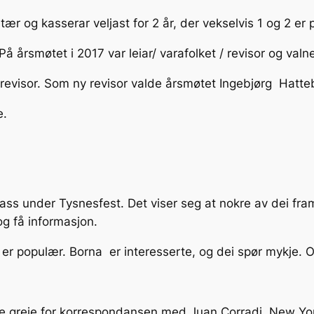
tær og kasserar veljast for 2 år, der vekselvis 1 og 2 er 
. På årsmøtet i 2017 var leiar/ varafolket / revisor og va
 revisor. Som ny revisor valde årsmøtet Ingebjørg Hatte
e.
ass under Tysnesfest. Det viser seg at nokre av dei fr
, og få informasjon.
 er populær. Borna er interesserte, og dei spør mykje. Og
e greie for korrespondansen med Juan Corradi, New York