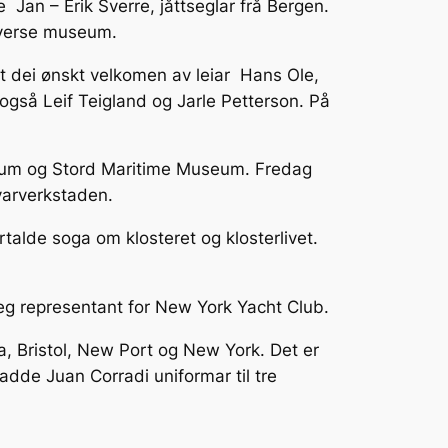
 Jan – Erik Sverre, jåttseglar frå Bergen.
diverse museum.
rt dei ønskt velkomen av leiar Hans Ole,
e også Leif Teigland og Jarle Petterson. På
seum og Stord Maritime Museum. Fredag
varverkstaden.
rtalde soga om klosteret og klosterlivet.
leg representant for New York Yacht Club.
a, Bristol, New Port og New York. Det er
hadde Juan Corradi uniformar til tre