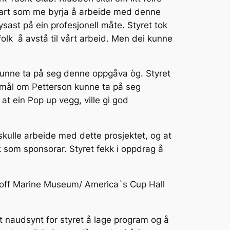
kvart som me byrja å arbeide med denne
øysast på ein profesjonell måte. Styret tok
lk å avstå til vårt arbeid. Men dei kunne
 kunne ta på seg denne oppgåva òg. Styret
rsmål om Petterson kunne ta på seg
at ein Pop up vegg, ville gi god
skulle arbeide med dette prosjektet, og at
k som sponsorar. Styret fekk i oppdrag å
hoff Marine Museum/ America`s Cup Hall
det naudsynt for styret å lage program og å