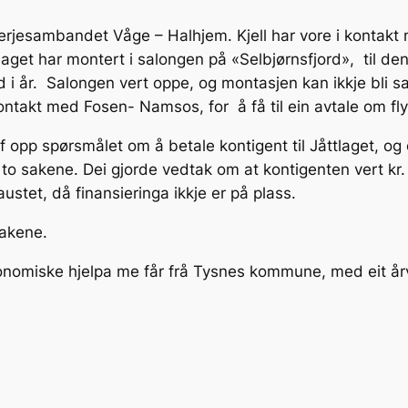
ferjesambandet Våge – Halhjem. Kjell har vore i kontakt
aget har montert i salongen på «Selbjørnsfjord», til den
nad i år. Salongen vert oppe, og montasjen kan ikkje bli
kontakt med Fosen- Namsos, for å få til ein avtale om fl
 opp spørsmålet om å betale kontigent til Jåttlaget, og 
 sakene. Dei gjorde vedtak om at kontigenten vert kr. 2
ustet, då finansieringa ikkje er på plass.
sakene.
onomiske hjelpa me får frå Tysnes kommune, med eit årvis