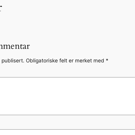
r
mmentar
 publisert.
Obligatoriske felt er merket med
*