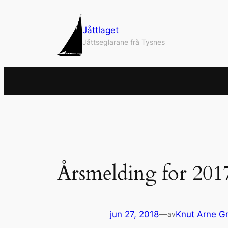
Hopp
til
Jåttlaget
innhold
Jåttseglarane frå Tysnes
Årsmelding for 201
jun 27, 2018
—
Knut Arne G
av