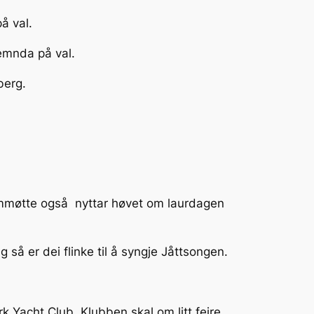
på val.
lnemnda på val.
berg.
ammøtte også nyttar høvet om laurdagen
 så er dei flinke til å syngje Jåttsongen.
 Yacht Club. Klubben skal om litt feire