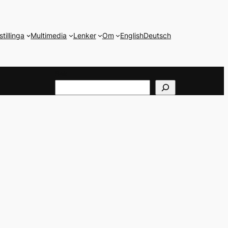
stillinga
Multimedia
Lenker
Om
English
Deutsch
Søk