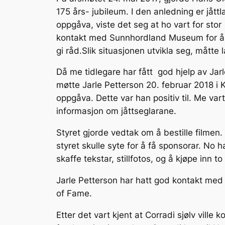
175 års- jubileum. I den anledning er jå
oppgåva, viste det seg at ho vart for stor 
kontakt med Sunnhordland Museum for å be
gi råd.Slik situasjonen utvikla seg, måtte 
Då me tidlegare har fått god hjelp av Jar
møtte Jarle Petterson 20. februar 2018 i
oppgåva. Dette var han positiv til. Me var
informasjon om jåttseglarane.
Styret gjorde vedtak om å bestille filmen.
styret skulle syte for å få sponsorar. No
skaffe tekstar, stillfotos, og å kjøpe inn to 
Jarle Petterson har hatt god kontakt me
of Fame.
Etter det vart kjent at Corradi sjølv ville