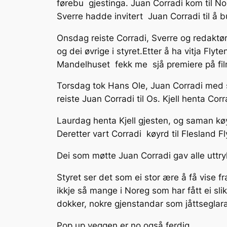
førebu gjestinga. Juan Corradi kom til Nor
Sverre hadde invitert Juan Corradi til å b
Onsdag reiste Corradi, Sverre og redaktør
og dei øvrige i styret.Etter å ha vitja Fly
Mandelhuset fekk me sjå premiere på fi
Torsdag tok Hans Ole, Juan Corradi med 
reiste Juan Corradi til Os. Kjell henta C
Laurdag henta Kjell gjesten, og saman køyr
Deretter vart Corradi køyrd til Flesland Fl
Dei som møtte Juan Corradi gav alle uttry
Styret ser det som ei stor ære å få vise f
ikkje så mange i Noreg som har fått ei slik
dokker, nokre gjenstandar som jåttsegla
Pop up veggen er no også ferdig.