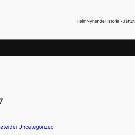
Heim
Nyhende
Historia
Jåttut
7
røteide
i
Uncategorized