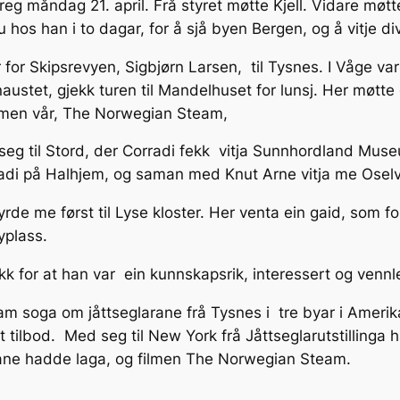
eg måndag 21. april. Frå styret møtte Kjell. Vidare møtte
u hos han i to dagar, for å sjå byen Bergen, og å vitje 
 for Skipsrevyen, Sigbjørn Larsen, til Tysnes. I Våge va
tenaustet, gjekk turen til Mandelhuset for lunsj. Her møtt
lmen vår, The Norwegian Steam,
seg til Stord, der Corradi fekk vitja Sunnhordland Mu
orradi på Halhjem, og saman med Knut Arne vitja me Osel
de me først til Lyse kloster. Her venta ein gaid, som fo
yplass.
kk for at han var ein kunnskapsrik, interessert og venn
ram soga om jåttseglarane frå Tysnes i tre byar i Amerik
t tilbod. Med seg til New York frå Jåttseglarutstillinga 
rane hadde laga, og filmen The Norwegian Steam.