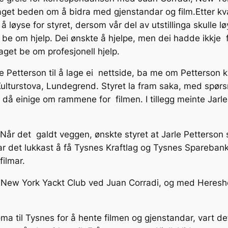
ttlaget beden om å bidra med gjenstandar og film.Etter 
å løyse for styret, dersom vår del av utstillinga skulle l
 om hjelp. Dei ønskte å hjelpe, men dei hadde ikkje fo
laget be om profesjonell hjelp.
le Petterson til å lage ei nettside, ba me om Petterson
 Kulturstova, Lundegrend. Styret la fram saka, med spø
t då einige om rammene for filmen. I tillegg meinte Jarle 
 Når det galdt veggen, ønskte styret at Jarle Petterson 
 har det lukkast å få Tysnes Kraftlag og Tysnes Spareban
filmar.
d New York Yackt Club ved Juan Corradi, og med Heres
 koma til Tysnes for å hente filmen og gjenstandar, vart 