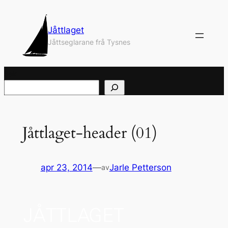
Hopp
til
Jåttlaget
innhold
Jåttseglarane frå Tysnes
Søk
Jåttlaget-header (01)
apr 23, 2014
—
Jarle Petterson
av