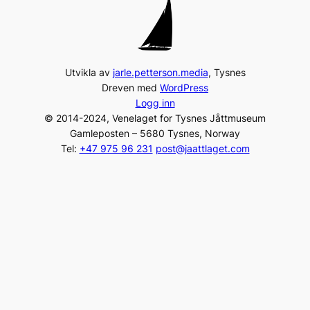
Utvikla av
jarle.petterson.media
, Tysnes
Dreven med
WordPress
Logg inn
© 2014-2024, Venelaget for Tysnes Jåttmuseum
Gamleposten – 5680 Tysnes, Norway
Tel:
+47 975 96 231
post@jaattlaget.com
Org. nr: 994 840 649
Facebook