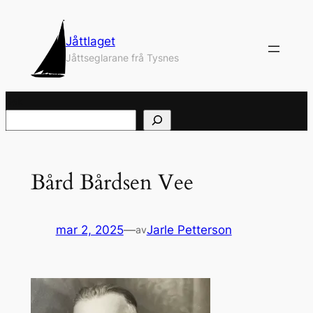
Hopp
til
Jåttlaget
innhold
Jåttseglarane frå Tysnes
Søk
Bård Bårdsen Vee
mar 2, 2025
—
Jarle Petterson
av