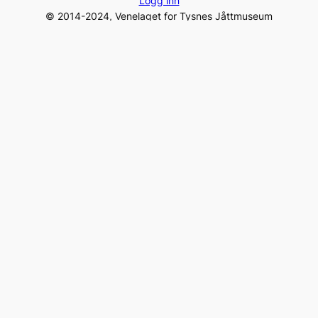
Logg inn
© 2014-2024, Venelaget for Tysnes Jåttmuseum
Gamleposten – 5680 Tysnes, Norway
Tel:
+47 975 96 231
post@jaattlaget.com
Org. nr: 994 840 649
Facebook