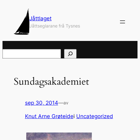
Hopp
til
Jåttlaget
innhold
Jåttseglarane frå Tysnes
Søk
Sundagsakademiet
sep 30, 2014
—
av
Knut Arne Grøteide
i
Uncategorized