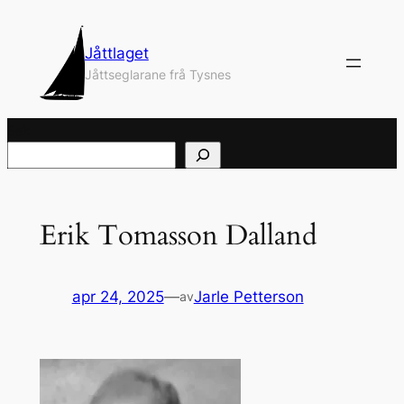
Hopp
til
Jåttlaget
innhold
Jåttseglarane frå Tysnes
Søk
Erik Tomasson Dalland
apr 24, 2025
—
Jarle Petterson
av