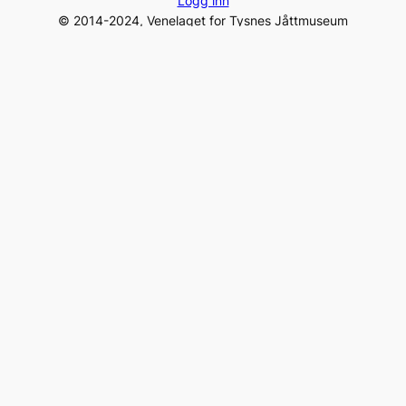
Logg inn
© 2014-2024, Venelaget for Tysnes Jåttmuseum
Gamleposten – 5680 Tysnes, Norway
Tel:
+47 975 96 231
post@jaattlaget.com
Org. nr: 994 840 649
Facebook